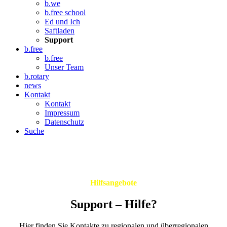
b.we
b.free school
Ed und Ich
Saftladen
Support
b.free
b.free
Unser Team
b.rotary
news
Kontakt
Kontakt
Impressum
Datenschutz
Suche
Hilfsangebote
Support – Hilfe?
Hier finden Sie Kontakte zu regionalen und überregionalen