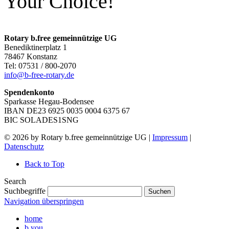
Your
Choice!
Rotary b.free gemeinnützige UG
Benediktinerplatz 1
78467 Konstanz
Tel: 07531 / 800-2070
info@b-free-rotary.de
Spendenkonto
Sparkasse Hegau-Bodensee
IBAN DE23 6925 0035 0004 6375 67
BIC SOLADES1SNG
© 2026 by Rotary b.free gemeinnützige UG |
Impressum
|
Datenschutz
Back to Top
Search
Suchbegriffe
Suchen
Navigation überspringen
home
b.you