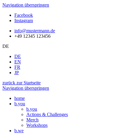
Navigation überspringen
Facebook
Instagram
info@mustermann.de
+49 12345 123456
DE
DE
EN
FR
JP
zurück zur Startseite
Navigation überspringen
home
b.you
b.you
Actions & Challenges
Merch
Workshops
b.we