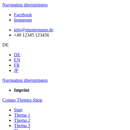
Navigation überspringen
Facebook
Instagram
info@mustermann.de
+49 12345 123456
DE
DE
EN
FR
JP
Navigation überspringen
Imprint
Contao Themes-Shop
Start
Thema 1
Thema 2
Thema 3